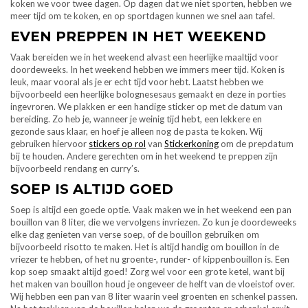
koken we voor twee dagen. Op dagen dat we niet sporten, hebben we
meer tijd om te koken, en op sportdagen kunnen we snel aan tafel.
EVEN PREPPEN IN HET WEEKEND
Vaak bereiden we in het weekend alvast een heerlijke maaltijd voor
doordeweeks. In het weekend hebben we immers meer tijd. Koken is
leuk, maar vooral als je er echt tijd voor hebt. Laatst hebben we
bijvoorbeeld een heerlijke bolognesesaus gemaakt en deze in porties
ingevroren. We plakken er een handige sticker op met de datum van
bereiding. Zo heb je, wanneer je weinig tijd hebt, een lekkere en
gezonde saus klaar, en hoef je alleen nog de pasta te koken. Wij
gebruiken hiervoor
stickers op rol
van
Stickerkoning
om de prepdatum
bij te houden. Andere gerechten om in het weekend te preppen zijn
bijvoorbeeld rendang en curry’s.
SOEP IS ALTIJD GOED
Soep is altijd een goede optie. Vaak maken we in het weekend een pan
bouillon van 8 liter, die we vervolgens invriezen. Zo kun je doordeweeks
elke dag genieten van verse soep, of de bouillon gebruiken om
bijvoorbeeld risotto te maken. Het is altijd handig om bouillon in de
vriezer te hebben, of het nu groente-, runder- of kippenbouillon is. Een
kop soep smaakt altijd goed! Zorg wel voor een grote ketel, want bij
het maken van bouillon houd je ongeveer de helft van de vloeistof over.
Wij hebben een pan van 8 liter waarin veel groenten en schenkel passen.