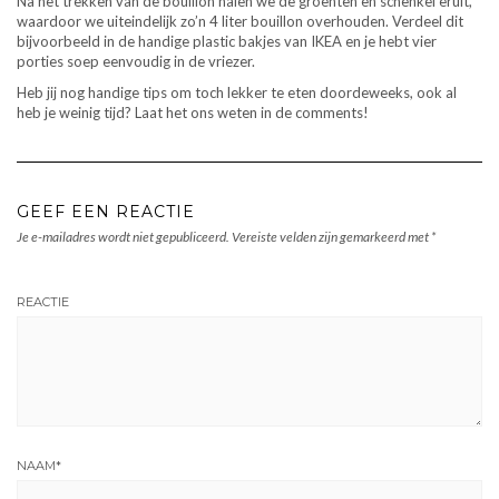
Na het trekken van de bouillon halen we de groenten en schenkel eruit,
waardoor we uiteindelijk zo’n 4 liter bouillon overhouden. Verdeel dit
bijvoorbeeld in de handige plastic bakjes van IKEA en je hebt vier
porties soep eenvoudig in de vriezer.
Heb jij nog handige tips om toch lekker te eten doordeweeks, ook al
heb je weinig tijd? Laat het ons weten in de comments!
GEEF EEN REACTIE
Je e-mailadres wordt niet gepubliceerd.
Vereiste velden zijn gemarkeerd met
*
REACTIE
NAAM
*