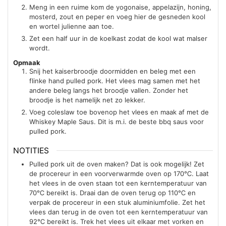
Meng in een ruime kom de yogonaise, appelazijn, honing,
mosterd, zout en peper en voeg hier de gesneden kool
en wortel julienne aan toe.
Zet een half uur in de koelkast zodat de kool wat malser
wordt.
Opmaak
Snij het kaiserbroodje doormidden en beleg met een
flinke hand pulled pork. Het vlees mag samen met het
andere beleg langs het broodje vallen. Zonder het
broodje is het namelijk net zo lekker.
Voeg coleslaw toe bovenop het vlees en maak af met de
Whiskey Maple Saus. Dit is m.i. de beste bbq saus voor
pulled pork.
NOTITIES
Pulled pork uit de oven maken? Dat is ook mogelijk! Zet
de procereur in een voorverwarmde oven op 170℃. Laat
het vlees in de oven staan tot een kerntemperatuur van
70℃ bereikt is. Draai dan de oven terug op 110℃ en
verpak de procereur in een stuk aluminiumfolie. Zet het
vlees dan terug in de oven tot een kerntemperatuur van
92℃ bereikt is. Trek het vlees uit elkaar met vorken en