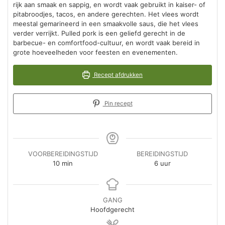
rijk aan smaak en sappig, en wordt vaak gebruikt in kaiser- of
pitabroodjes, tacos, en andere gerechten. Het vlees wordt
meestal gemarineerd in een smaakvolle saus, die het vlees
verder verrijkt. Pulled pork is een geliefd gerecht in de
barbecue- en comfortfood-cultuur, en wordt vaak bereid in
grote hoeveelheden voor feesten en evenementen.
Recept afdrukken
Pin recept
VOORBEREIDINGSTIJD
BEREIDINGSTIJD
minuten
uur
10
min
6
uur
GANG
Hoofdgerecht