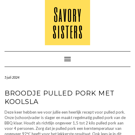
Doorgaan
naar
inhoud
Toggle navigatie
5 juli 2024
BROODJE PULLED PORK MET
KOOLSLA
Deze keer hebben we voor jullie een heerlijk recept voor pulled pork.
Onze (schoon)vader is slager en maakt regelmatig pulled pork van de
BBQ klaar. Houdt als richtlijn ongeveer 1,5 tot 2 kilo pulled pork aan
voor 4 personen. Zorg dat je pulled pork een kerntemperatuur van
ongeveer 92℃ heeft voor het lekkerste resultaat. Ook lees je in dit