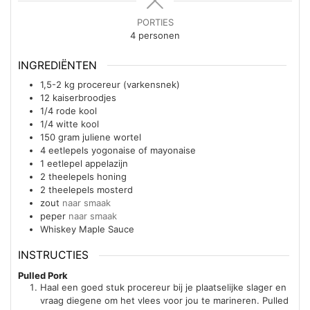
PORTIES
4
personen
INGREDIËNTEN
1,5-2
kg
procereur (varkensnek)
12
kaiserbroodjes
1/4
rode kool
1/4
witte kool
150
gram
juliene wortel
4
eetlepels
yogonaise of mayonaise
1
eetlepel
appelazijn
2
theelepels
honing
2
theelepels
mosterd
zout
naar smaak
peper
naar smaak
Whiskey Maple Sauce
INSTRUCTIES
Pulled Pork
Haal een goed stuk procereur bij je plaatselijke slager en
vraag diegene om het vlees voor jou te marineren. Pulled