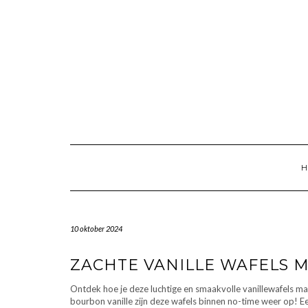
Doorgaan
naar
inhoud
10 oktober 2024
ZACHTE VANILLE WAFELS 
Ontdek hoe je deze luchtige en smaakvolle vanillewafels m
bourbon vanille zijn deze wafels binnen no-time weer op! Ee