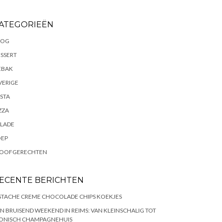
ATEGORIEËN
LOG
SSERT
EBAK
VERIGE
STA
ZZA
ALADE
OEP
TOOFGERECHTEN
ECENTE BERICHTEN
STACHE CREME CHOCOLADE CHIPS KOEKJES
N BRUISEND WEEKEND IN REIMS: VAN KLEINSCHALIG TOT
CONISCH CHAMPAGNEHUIS