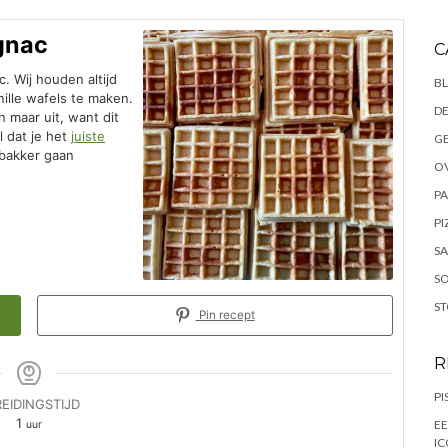
ognac
C
. Wij houden altijd
B
ille wafels te maken.
DE
n maar uit, want dit
l dat je het
juiste
G
 bakker gaan
O
PA
PI
S
S
S
Pin recept
R
PI
EIDINGSTIJD
uur
1
EE
uur
I