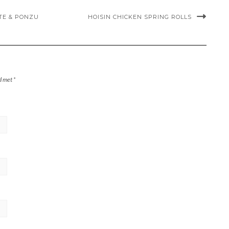
TE & PONZU
HOISIN CHICKEN SPRING ROLLS
rd met
*