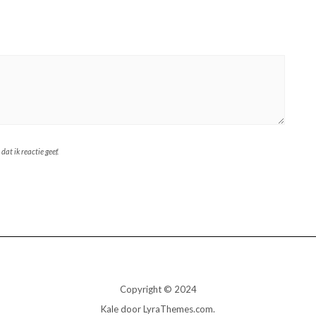
at ik reactie geef.
Copyright © 2024
Kale
door LyraThemes.com.