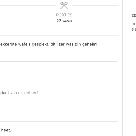
ET
PORTIES
EE
22
wafels
BE
SI
lekkerste wafels gespiekt, dit ijzer was zijn geheim!
riant van dr. oetker!
 heet.