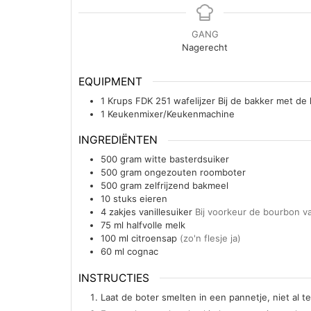
GANG
Nagerecht
EQUIPMENT
1 Krups FDK 251 wafelijzer
Bij de bakker met de 
1 Keukenmixer/Keukenmachine
INGREDIËNTEN
500
gram
witte basterdsuiker
500
gram
ongezouten roomboter
500
gram
zelfrijzend bakmeel
10
stuks
eieren
4
zakjes
vanillesuiker
Bij voorkeur de bourbon va
75
ml
halfvolle melk
100
ml
citroensap
(zo'n flesje ja)
60
ml
cognac
INSTRUCTIES
Laat de boter smelten in een pannetje, niet al te